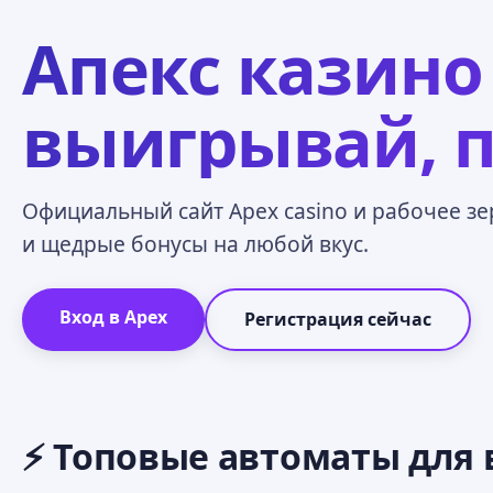
Апекс казино
выигрывай, 
Официальный сайт Apex casino и рабочее зе
и щедрые бонусы на любой вкус.
Вход в Apex
Регистрация сейчас
⚡ Топовые автоматы для