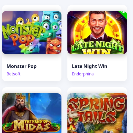
Monster Pop
Late Night Win
Betsoft
Endorphina