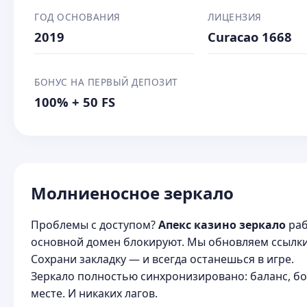
ГОД ОСНОВАНИЯ
ЛИЦЕНЗИЯ
2019
Curacao 1668
БОНУС НА ПЕРВЫЙ ДЕПОЗИТ
100% + 50 FS
Молниеносное зеркало
Проблемы с доступом?
Апекс казино зеркало
раб
основной домен блокируют. Мы обновляем ссылки
Сохрани закладку — и всегда останешься в игре.
Зеркало полностью синхронизировано: баланс, бо
месте. И никаких лагов.