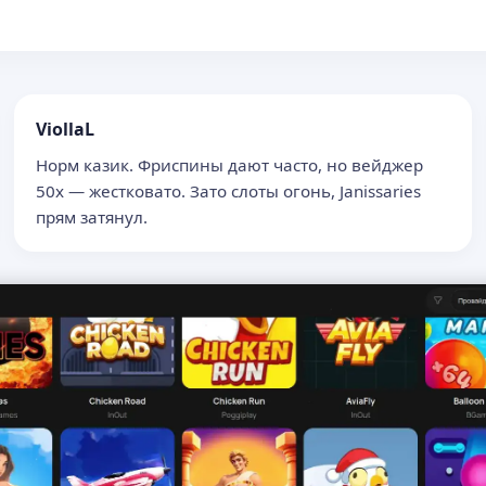
ViollaL
Норм казик. Фриспины дают часто, но вейджер
50х — жестковато. Зато слоты огонь, Janissaries
прям затянул.