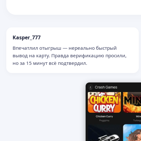
Kasper_777
Впечатлил отыгрыш — нереально быстрый
вывод на карту. Правда верификацию просили,
но за 15 минут всё подтвердил.