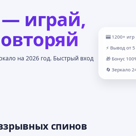
 — играй,
повторяй
🎰 1200+ игр
⚡ Вывод от 5
ркало на 2026 год. Быстрый вход
🎁 Бонус 100
🔄 Зеркало 2
 взрывных спинов