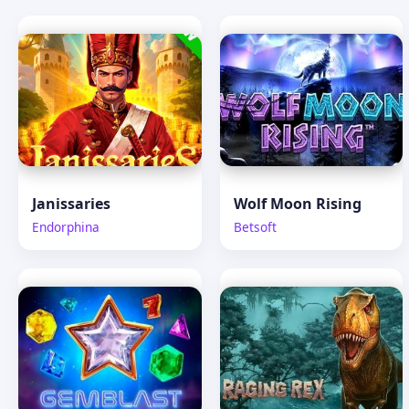
Janissaries
Wolf Moon Rising
Endorphina
Betsoft